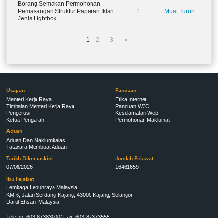
Borang Semakan Permohonan
Pemasangan Struktur Paparan Iklan
1
Muat Turun
Jenis Lightbox
1
2
3
»
Ucapan
Panduan
Menteri Kerja Raya
Etika Internet
Timbalan Menteri Kerja Raya
Panduan W3C
Pengerusi
Keselamatan Web
Ketua Pengarah
Permohonan Maklumat
Aduan
Aduan Dan Maklumbalas
Tatacara Membuat Aduan
Tarikh Dikemaskini
Jumlah Pelawat
07/08/2026
16461659
Ibu Pejabat
Lembaga Lebuhraya Malaysia,
KM-6, Jalan Serdang-Kajang, 43000 Kajang, Selangor
Darul Ehsan, Malaysia
Telefon: 603-87383000/ Fax: 603-87373555