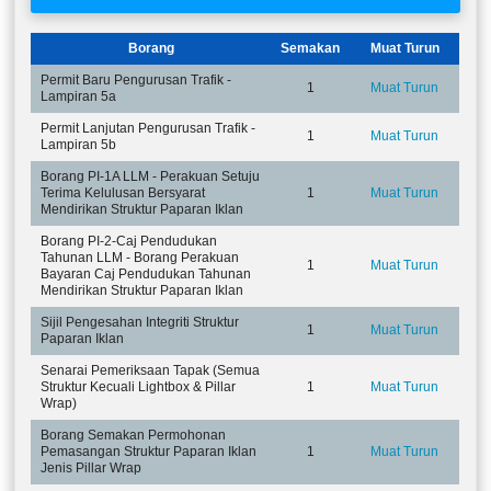
Borang
Semakan
Muat Turun
Permit Baru Pengurusan Trafik -
1
Muat Turun
Lampiran 5a
Permit Lanjutan Pengurusan Trafik -
1
Muat Turun
Lampiran 5b
Borang PI-1A LLM - Perakuan Setuju
Terima Kelulusan Bersyarat
1
Muat Turun
Mendirikan Struktur Paparan Iklan
Borang PI-2-Caj Pendudukan
Tahunan LLM - Borang Perakuan
1
Muat Turun
Bayaran Caj Pendudukan Tahunan
Mendirikan Struktur Paparan Iklan
Sijil Pengesahan Integriti Struktur
1
Muat Turun
Paparan Iklan
Senarai Pemeriksaan Tapak (Semua
Struktur Kecuali Lightbox & Pillar
1
Muat Turun
Wrap)
Borang Semakan Permohonan
Pemasangan Struktur Paparan Iklan
1
Muat Turun
Jenis Pillar Wrap